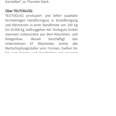
darstellen“, so Thorsten Stark.
Über TEUTOGUSS:
TEUTOGUSS produziert und liefert qualitativ
hochwertigen Handformguss in Einzelfertigung
und Kleinserien in einer Bandbreite von 100 kg
bis 10.000 kg. Auftraggeber der Teutoguss GmbH
stammen insbesondre aus dem Maschinen- und
Anlagenbau. Aktuell beschäftigt das
Unternehmen 47 Mitarbeiter, wobei alle
Wertschöpfungsstufen vom Formen, Gießen bis
hin zum Putzen und Beschichten mit eigenem
Personal besetzt sind.
www.teutoguss.de
Über Kreplin Kuhlmann Nasser Rechtsanwälte
PartG mbB:
Rechtsanwältin Nasser ist seit 2004 als
Sanierungsexpertin, Sachwalterin und
Insolvenzverwalterin bei einer Vielzahl von
Gerichten in NRW und Rheinland-Pfalz tätig.
Nasser ist Namenspartnerin der KKN-
Rechtsanwälte PartG mbB (Kreplin Kuhlmann
Nasser Rechtsanwälte) und verantwortet als