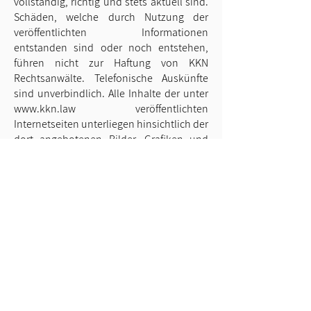
vollständig, richtig und stets aktuell sind.
Schäden, welche durch Nutzung der
veröffentlichten Informationen
entstanden sind oder noch entstehen,
führen nicht zur Haftung von KKN
Rechtsanwälte. Telefonische Auskünfte
sind unverbindlich. Alle Inhalte der unter
www.kkn.law
veröffentlichten
Internetseiten unterliegen hinsichtlich der
dort angebotenen Bilder, Grafiken und
Texte dem Urheberrecht. Dies gilt auch für
das Logo von KKN Rechtsanwälte. Wir
behalten uns ausdrücklich vor, Verstöße
gegen das Urheberrecht zivil- und
strafrechtlich zu verfolgen. Für alle
direkten oder indirekten Verweise auf
fremde (externe) Internetseiten ("Links"),
die außerhalb unseres
Verantwortungsbereiches liegen, gilt: Wir
möchten ausdrücklich betonen, dass wir
keinerlei Einfluss auf die Gestaltung und