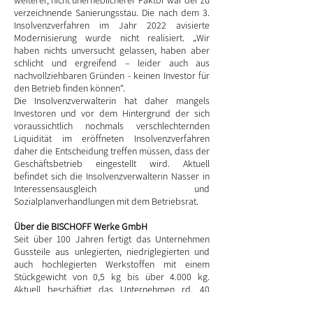
weiterer, nicht unerheblicherer Faktor war der zu
verzeichnende Sanierungsstau. Die nach dem 3.
Insolvenzverfahren im Jahr 2022 avisierte
Modernisierung wurde nicht realisiert. „Wir
haben nichts unversucht gelassen, haben aber
schlicht und ergreifend – leider auch aus
nachvollziehbaren Gründen - keinen Investor für
den Betrieb finden können“.
Die Insolvenzverwalterin hat daher mangels
Investoren und vor dem Hintergrund der sich
voraussichtlich nochmals verschlechternden
Liquidität im eröffneten Insolvenzverfahren
daher die Entscheidung treffen müssen, dass der
Geschäftsbetrieb eingestellt wird. Aktuell
befindet sich die Insolvenzverwalterin Nasser in
Interessensausgleich und
Sozialplanverhandlungen mit dem Betriebsrat.
Über die BISCHOFF Werke GmbH
Seit über 100 Jahren fertigt das Unternehmen
Gussteile aus unlegierten, niedriglegierten und
auch hochlegierten Werkstoffen mit einem
Stückgewicht von 0,5 kg bis über 4.000 kg.
Aktuell beschäftigt das Unternehmen rd. 40
Mitarbeiter.