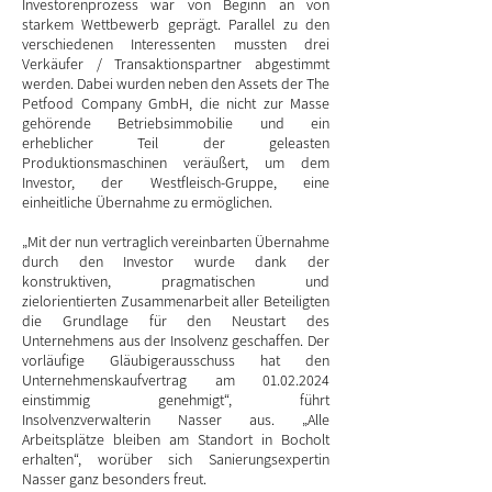
Investorenprozess war von Beginn an von
starkem Wettbewerb geprägt. Parallel zu den
verschiedenen Interessenten mussten drei
Verkäufer / Transaktionspartner abgestimmt
werden. Dabei wurden neben den Assets der The
Petfood Company GmbH, die nicht zur Masse
gehörende Betriebsimmobilie und ein
erheblicher Teil der geleasten
Produktionsmaschinen veräußert, um dem
Investor, der Westfleisch-Gruppe, eine
einheitliche Übernahme zu ermöglichen.
„Mit der nun vertraglich vereinbarten Übernahme
durch den Investor wurde dank der
konstruktiven, pragmatischen und
zielorientierten Zusammenarbeit aller Beteiligten
die Grundlage für den Neustart des
Unternehmens aus der Insolvenz geschaffen. Der
vorläufige Gläubigerausschuss hat den
Unternehmenskaufvertrag am
01.02.2024
einstimmig genehmigt“, führt
Insolvenzverwalterin Nasser aus. „Alle
Arbeitsplätze bleiben am Standort in Bocholt
erhalten“, worüber sich Sanierungsexpertin
Nasser ganz besonders freut.