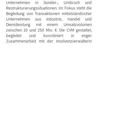
Unternehmen in Sonder-, Umbruch und
Restrukturierungssituationen. Im Fokus steht die
Begleitung von Transaktionen mittelständischer
Unternehmen aus Industrie, Handel und
Dienstleistung mit einem Umsatzvolumen
zwischen 10 und 250 Mio. €. Die CVM gestaltet,
begleitet und koordiniert in enger
Zusammenarbeit mit der Insolvenzverwalterin
und den juristischen Beratern der Mandanten
den gesamten M&A-Prozess.
Team: Kai Peppmeier (Partner), Chin Swee und
Marco Fiedler.
www.cvm-gmbh.de
Über die THE Petfood Company
The Petfood Company GmbH, mit Sitz in Bocholt,
hat sich auf die Herstellung von Heimtiernahrung
spezialisiert und ist auf dem deutschen Markt
tätig. In der 2022 neu errichteten hochmodernen
Produktionshalle wird Premium Tiernahrung
(Nassfutter) hergestellt. Das Unternehmen
versteht sich als moderner Hersteller von
Heimtiernahrung und legt einen besonderen
Fokus auf die Produktion von hochwertiger
Tiernahrung, was im Einklang mit der steigenden