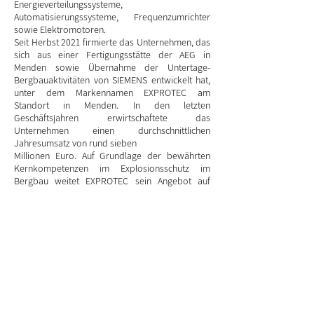
Energieverteilungssysteme,
Automatisierungssysteme, Frequenzumrichter
sowie Elektromotoren.
Seit Herbst 2021 firmierte das Unternehmen, das
sich aus einer Fertigungsstätte der AEG in
Menden sowie Übernahme der Untertage-
Bergbauaktivitäten von SIEMENS entwickelt hat,
unter dem Markennamen EXPROTEC am
Standort in Menden. In den letzten
Geschäftsjahren erwirtschaftete das
Unternehmen einen durchschnittlichen
Jahresumsatz von rund sieben
Millionen Euro. Auf Grundlage der bewährten
Kernkompetenzen im Explosionsschutz im
Bergbau weitet EXPROTEC sein Angebot auf
weitere Anwendungen in explosionsgefährdeten
Bereichen wie der Ausrüstung für
Explorationsbohrungen, Offshore Anwendungen
oder der Wasserelektrolyse aus.
Berater EXPROTEC:
Sachwalter: Marco Kuhlmann, Kreplin Kuhlmann
Nasser Rechtsanwälte
Generalbevollmächtigter: Dr. Georg Heidemann