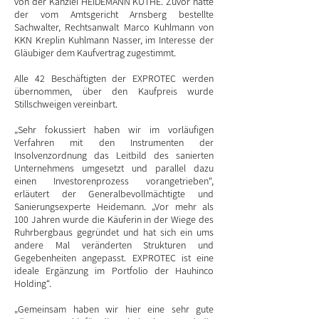
von der Kanzlei HEIDEMANN KÜTHE. Zuvor hatte
der vom Amtsgericht Arnsberg bestellte
Sachwalter, Rechtsanwalt Marco Kuhlmann von
KKN Kreplin Kuhlmann Nasser, im Interesse der
Gläubiger dem Kaufvertrag zugestimmt.
Alle 42 Beschäftigten der EXPROTEC werden
übernommen, über den Kaufpreis wurde
Stillschweigen vereinbart.
„Sehr fokussiert haben wir im vorläufigen
Verfahren mit den Instrumenten der
Insolvenzordnung das Leitbild des sanierten
Unternehmens umgesetzt und parallel dazu
einen Investorenprozess vorangetrieben“,
erläutert der Generalbevollmächtigte und
Sanierungsexperte Heidemann. „Vor mehr als
100 Jahren wurde die Käuferin in der Wiege des
Ruhrbergbaus gegründet und hat sich ein ums
andere Mal veränderten Strukturen und
Gegebenheiten angepasst. EXPROTEC ist eine
ideale Ergänzung im Portfolio der Hauhinco
Holding“.
„Gemeinsam haben wir hier eine sehr gute