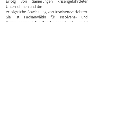
Erfolg von Sanierungen krisengefährdeter
Unternehmen und die
erfolgreiche Abwicklung von Insolvenzverfahren.
Sie ist Fachanwältin für Insolvenz- und
Sanierungsrecht. Die Kanzlei gehört mit über 10
Standorten und über 45 Mitarbeitern
deutschlandweit seit Jahren zu den TOP 30
führenden Kanzleien auf dem Gebiet der
Insolvenzverwaltung, Eigenverwaltung,
Insolvenzpläne und Restrukturierung.
Über die CVM
Das Team der CVM Capital Value Management
GmbH um Managing Partner Kai Peppmeier und
Marco Fiedler wurde durch die Geschäftsführung
und durch die vorläufige Insolvenzverwalterin
gemeinsam exklusiv mandatiert, um einen
strukturierten M&A-Prozess durchzuführen.
Die Capital Value Management GmbH („CVM“) ist
eine Transaktionsberatung und ein unabhängiges
Corporate Finance-Beratungshaus für
Unternehmen in Sonder-, Umbruch- und
Restrukturierungssituationen. Im Fokus steht die
Begleitung von Transaktionen mittelständischer
Unternehmen aus Industrie, Handel und