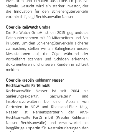
Investoren und erhalten ausschließlich positive
Signale. Gesucht wird ein starker Investor, der
die Innovation für den Schienengüterverkehr
vorantreibt“, sagt Rechtsanwältin Nasser.
Über die RailWatch GmbH
Die RailWatch GmbH ist ein 2015 gegründetes
Datenunternehmen mit 30 Mitarbeitern und Sitz
in Bonn. Um den Schienengüterverkehr sicherer
zu machen, stellen wir an Bahngleisen unsere
Messstationen auf, die Züge während der
Vorbeifahrt scannen und Schäden erkennen,
dokumentieren und unseren Kunden in Echtzeit
melden.
Über die Kreplin Kuhlmann Nasser
Rechtsanwälte PartG mbB
Rechtsanwältin Nasser ist seit 2004 als
Sanierungsexpertin, Sachwalterin und
Insolvenzverwalterin bei einer Vielzahl von
Gerichten in NRW und Rheinland-Pfalz tätig.
Nasser ist Namenspartnerin der KKN-
Rechtsanwälte PartG mbB (Kreplin Kuhlmann
Nasser Rechtsanwälte) und verantwortet als
langjährige Expertin für Restrukturierungen den