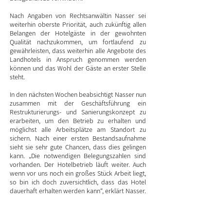
Nach Angaben von Rechtsanwältin Nasser sei
weiterhin oberste Priorität, auch zukünftig allen
Belangen der Hotelgäste in der gewohnten
Qualität nachzukommen, um fortlaufend zu
gewährleisten, dass weiterhin alle Angebote des
Landhotels in Anspruch genommen werden
können und das Wohl der Gäste an erster Stelle
steht.
In den nächsten Wochen beabsichtigt Nasser nun
zusammen mit der Geschäftsführung ein
Restrukturierungs- und Sanierungskonzept zu
erarbeiten, um den Betrieb zu erhalten und
möglichst alle Arbeitsplätze am Standort zu
sichern. Nach einer ersten Bestandsaufnahme
sieht sie sehr gute Chancen, dass dies gelingen
kann. „Die notwendigen Belegungszahlen sind
vorhanden. Der Hotelbetrieb läuft weiter. Auch
wenn vor uns noch ein großes Stück Arbeit liegt,
so bin ich doch zuversichtlich, dass das Hotel
dauerhaft erhalten werden kann“, erklärt Nasser.
Die Suche nach Investoren, die Interesse an der
Übernahme des Betriebes sowie der Mitarbeiter
haben, ist bereits angelaufen.