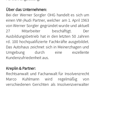
Über das Unternehmen:
Bei der Werner Sorgler OHG handelt es sich um
einen VW-/Audi Partner, welcher am 1. April 1963
von Werner Sorgler gegründet wurde und aktuell
27 Mitarbeiter beschäftigt. Der
Ausbildungsbetrieb hat in den letzten 50 Jahren
rd. 100 hochqualifizierte Fachkräfte ausgebildet.
Das Autohaus zeichnet sich in Meinerzhagen und
Umgebung durch eine exzellente
Kundenzufriedenheit aus.
Kreplin & Partner:
Rechtsanwalt und Fachanwalt für Insolvenzrecht
Marco Kuhlmann wird regelmäßig von
verschiedenen Gerichten als Insolvenzverwalter
für Unternehmensinsolvenzen eingesetzt.
Kuhlmann ist Partner von KREPLIN & PARTNER –
einer bundesweit tätigen Rechtsanwaltskanzlei
mit mehreren bestellten Insolvenzverwaltern,
unter anderem mit Standorten in Wuppertal,
Hagen, Bielefeld, Düsseldorf, Essen,
Mönchengladbach, Koblenz und Hamburg.
PDF