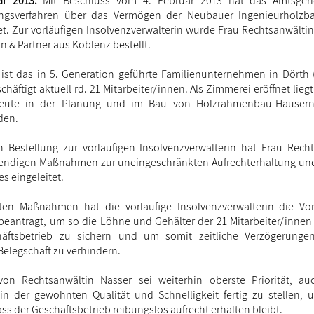
ar 2013.
Mit Beschluss vom 4. Februar 2013 hat das Amtsgeri
ungsverfahren über das Vermögen der Neubauer Ingenieurholz
 Zur vorläufigen Insolvenzverwalterin wurde Frau Rechtsanwälti
in & Partner aus Koblenz bestellt.
8 ist das in 5. Generation geführte Familienunternehmen in Dörth 
häftigt aktuell rd. 21 Mitarbeiter/innen. Als Zimmerei eröffnet lie
heute in der Planung und im Bau von Holzrahmenbau-Häusern 
den.
 Bestellung zur vorläufigen Insolvenzverwalterin hat Frau Rech
twendigen Maßnahmen zur uneingeschränkten Aufrechterhaltung un
s eingeleitet.
sten Maßnahmen hat die vorläufige Insolvenzverwalterin die Vo
beantragt, um so die Löhne und Gehälter der 21 Mitarbeiter/innen 
äftsbetrieb zu sichern und um somit zeitliche Verzögerungen
 Belegschaft zu verhindern.
n Rechtsanwältin Nasser sei weiterhin oberste Priorität, auc
n der gewohnten Qualität und Schnelligkeit fertig zu stellen, 
ss der Geschäftsbetrieb reibungslos aufrecht erhalten bleibt.