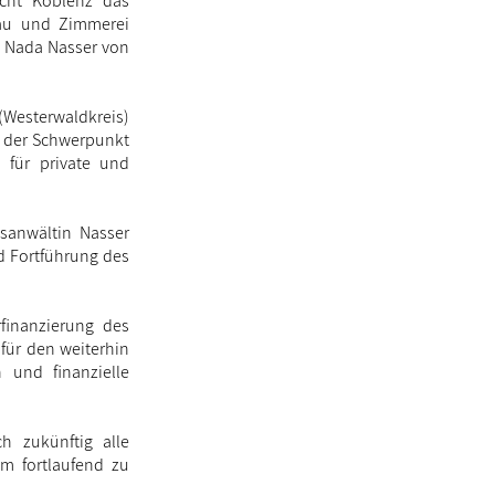
cht Koblenz das
bau und Zimmerei
n Nada Nasser von
(Westerwaldkreis)
gt der Schwerpunkt
für private und
tsanwältin Nasser
d Fortführung des
rfinanzierung des
für den weiterhin
 und finanzielle
h zukünftig alle
um fortlaufend zu