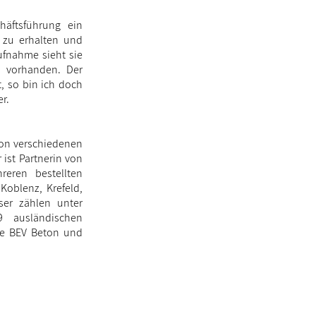
äftsführung ein
 zu erhalten und
ufnahme sieht sie
d vorhanden. Der
t, so bin ich doch
er.
von verschiedenen
 ist Partnerin von
reren bestellten
Koblenz, Krefeld,
er zählen unter
 ausländischen
ie BEV Beton und