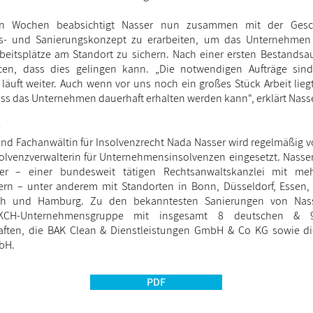
n Wochen beabsichtigt Nasser nun zusammen mit der Gesch
gs- und Sanierungskonzept zu erarbeiten, um das Unternehmen
rbeitsplätze am Standort zu sichern. Nach einer ersten Bestandsa
en, dass dies gelingen kann. „Die notwendigen Aufträge sin
 läuft weiter. Auch wenn vor uns noch ein großes Stück Arbeit lieg
dass das Unternehmen dauerhaft erhalten werden kann“, erklärt Nass
:
nd Fachanwältin für Insolvenzrecht Nada Nasser wird regelmäßig 
solvenzverwalterin für Unternehmensinsolvenzen eingesetzt. Nasser
er – einer bundesweit tätigen Rechtsanwaltskanzlei mit meh
ern – unter anderem mit Standorten in Bonn, Düsseldorf, Essen, 
h und Hamburg. Zu den bekanntesten Sanierungen von Nass
CH-Unternehmensgruppe mit insgesamt 8 deutschen & 9
haften, die BAK Clean & Dienstleistungen GmbH & Co KG sowie d
bH.
PDF