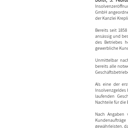
Dörth, 5. Febru
Insolvenzeröffn
GmbH angeordnet.
der Kanzlei Krepl
Bereits seit 185
ansässig und besc
des Betriebes 
gewerbliche Kun
Unmittelbar nach
bereits alle no
Geschäftsbetriebe
Als eine der er
Insolvenzgeldes 
laufenden Gesch
Nachteile für die
Nach Angaben vo
Kundenaufträge i
gewährleisten, da