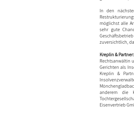
In den nächste
Restrukturierun
möglichst alle A
sehr gute Chanc
Geschäftsbetrieb
zuversichtlich, 
Kreplin & Partner
Rechtsanwältin u
Gerichten als In
Kreplin & Partn
Insolvenzverwalt
Mönchengladbac
anderem die K
Tochtergesellsc
Eisenvertrieb Gm