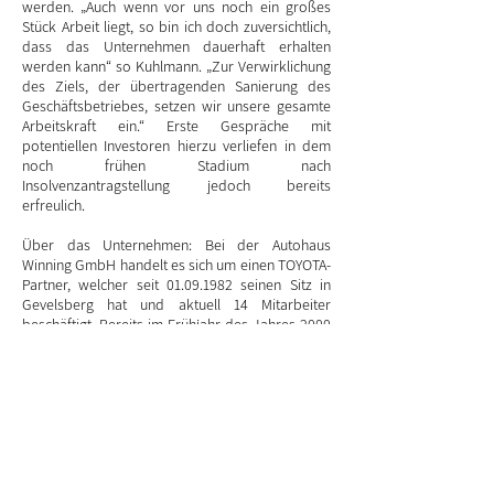
werden. „Auch wenn vor uns noch ein großes
Stück Arbeit liegt, so bin ich doch zuversichtlich,
dass das Unternehmen dauerhaft erhalten
werden kann“ so Kuhlmann. „Zur Verwirklichung
des Ziels, der übertragenden Sanierung des
Geschäftsbetriebes, setzen wir unsere gesamte
Arbeitskraft ein.“ Erste Gespräche mit
potentiellen Investoren hierzu verliefen in dem
noch frühen Stadium nach
Insolvenzantragstellung jedoch bereits
erfreulich.
Über das Unternehmen: Bei der Autohaus
Winning GmbH handelt es sich um einen TOYOTA-
Partner, welcher seit
01.09.1982
seinen Sitz in
Gevelsberg hat und aktuell 14 Mitarbeiter
beschäftigt. Bereits im Frühjahr des Jahres 2000
hatte Herr Arno Ruhrmann die Geschäftsführung
von dem Firmengründer, Herrn Jürgen Winning
übernommen und das Autohaus kontinuierlich
den neusten Standards angepasst. Das Autohaus
3 zeichnet sich in Gevelsberg und Umgebung
durch eine exzellente Kundenzufriedenheit aus.
Auch Frau Gabriele Ruhrmann trug mehr als ein
Jahrzehnt zum TopErscheinungsbild bei und