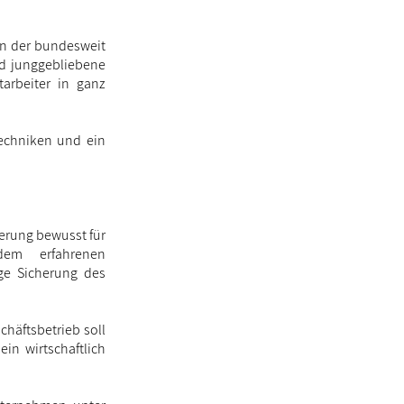
en der bundesweit
nd junggebliebene
arbeiter in ganz
techniken und ein
erung bewusst für
dem erfahrenen
ige Sicherung des
chäftsbetrieb soll
n wirtschaftlich