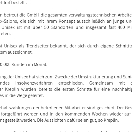
ldorf bestellt.
ren betreut die GmbH die gesamten verwaltungstechnischen Arbeit
x-Salons, die sich mit Ihrem Konzept ausschließlich an junge u
 Unisex ist mit über 50 Standorten und insgesamt fast 400 Mit
reten.
st Unisex als Trendsetter bekannt, der sich durch eigene Schnitt
tem auszeichnet.
40.000 Kunden im Monat.
tung der Unisex hat sich zum Zwecke der Umstrukturierung und Sani
endes Insolvenzverfahren entschieden. Gemeinsam mit 
er Kreplin wurden bereits die ersten Schritte für eine nachhalt
s in die Wege geleitet.
haltszahlungen der betroffenen Mitarbeiter sind gesichert. Der Ges
 fortgeführt werden und in den kommenden Wochen wieder auf ei
 gestellt werden. Die Aussichten dafür seien gut, so Kreplin.