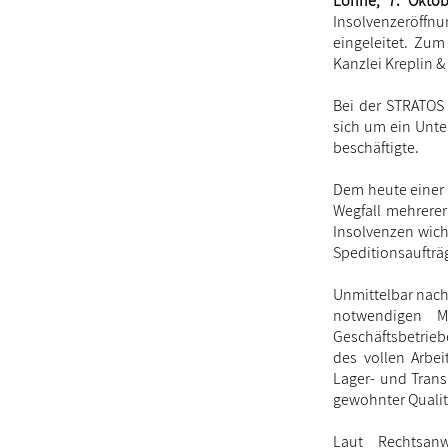
Löhne, 7. Oktob
Insolvenzeröff
eingeleitet. Zu
Kanzlei Kreplin &
Bei der STRATOS 
sich um ein Unte
beschäftigte.
Dem heute einer
Wegfall mehrere
Insolvenzen wich
Speditionsaufträ
Unmittelbar nach
notwendigen M
Geschäftsbetrieb
des vollen Arbei
Lager- und Trans
gewohnter Qualit
Laut Rechtsan