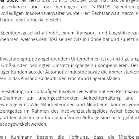
er 2009.
Mit Beschluss vom 1. Oktober 2008 hat das Amtsgeric
nungsverfahren über das Vermögen der STRATOS Speditionsg
m vorläufigen Insolvenzverwalter wurde Herr Rechtsanwalt Marco
 Partner aus Lübbecke bestellt.
Speditionsgesellschaft mbH, einem Transport- und Logistikspezial
rnehmen, welches seit 1993 seinen Sitz in Löhne hat und zuletzt r
 Investorengruppe angehörendem Unternehmen ist es nicht gelung
r Großkunden bedingten Umsatzrückgänge zu kompensieren. Des 
tiger Kunden aus der Automotiv-Industrie sowie die immer stärker
gen in das Ausland zu deutlichen Frachtund Lagerausfällen.
 Bestellung zum vorläufigen Insolvenzverwalter hat Herr Rechtsanw
aßnahmen zur uneingeschränkten Aufrechterhaltung und F
es eingeleitet. Alle Mitarbeiterinnen und Mitarbeiter können vore
tsentgeltes im Rahmen des Insolvenzausfallgeldes weiter beschä
portdienstleistungen für die laufenden Aufträge sind nicht gefähr
ät abgewickelt werden.
walt Kuhlmann besteht die Hoffnung, dass die Mitarbeit