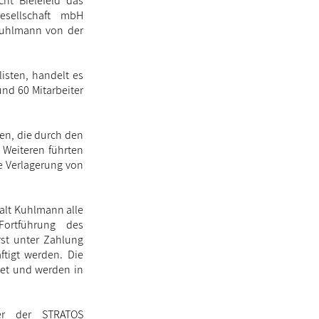
ht Bielefeld das
esellschaft mbH
 Kuhlmann von der
isten, handelt es
und 60 Mitarbeiter
en, die durch den
Weiteren führten
e Verlagerung von
alt Kuhlmann alle
ortführung des
rst unter Zahlung
ftigt werden. Die
det und werden in
er der STRATOS