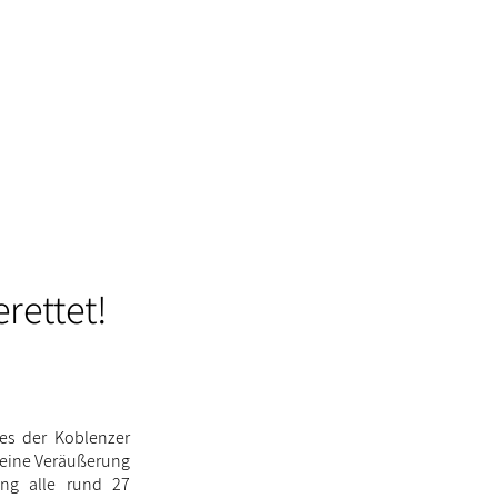
rettet!
 es der Koblenzer
h eine Veräußerung
ung alle rund 27