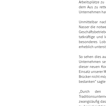
Arbeitsplätze zu
dem Aus zu rett
Unternehmen hatt
Unmittelbar nac
Nasser die notw
Geschäftsbetriebe
tatkräftige und 
besonderes Lob 
erheblich unters
So sehen dies au
Unternehmen sei
dieser neuen Kon
Einsatz unserer M
Brücker nicht mö
bedanken“ sagte 
„Durch den nu
Traditionsunte
zwangsläufig das