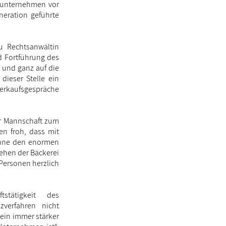
nsunternehmen vor
neration geführte
au Rechtsanwältin
 Fortführung des
l und ganz auf die
dieser Stelle ein
erkaufsgespräche
er Mannschaft zum
en froh, dass mit
„Ohne den enormen
tehen der Bäckerei
 Personen herzlich
stätigkeit des
zverfahren nicht
 ein immer stärker