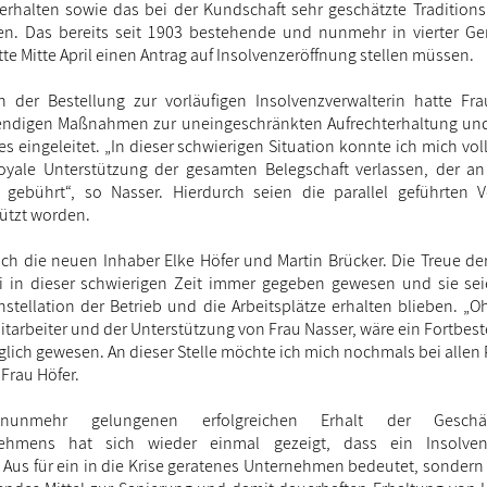
 erhalten sowie das bei der Kundschaft sehr geschätzte Traditio
en. Das bereits seit 1903 bestehende und nunmehr in vierter Ge
e Mitte April einen Antrag auf Insolvenzeröffnung stellen müssen.
h der Bestellung zur vorläufigen Insolvenzverwalterin hatte Fr
endigen Maßnahmen zur uneingeschränkten Aufrechterhaltung und
s eingeleitet. „In dieser schwierigen Situation konnte ich mich vol
loyale Unterstützung der gesamten Belegschaft verlassen, der an 
gebührt“, so Nasser. Hierdurch seien die parallel geführten V
tützt worden.
ch die neuen Inhaber Elke Höfer und Martin Brücker. Die Treue d
 in dieser schwierigen Zeit immer gegeben gewesen und sie sei
stellation der Betrieb und die Arbeitsplätze erhalten blieben. 
itarbeiter und der Unterstützung von Frau Nasser, wäre ein Fortbes
glich gewesen. An dieser Stelle möchte ich mich nochmals bei allen
Frau Höfer.
nmehr gelungenen erfolgreichen Erhalt der Geschäft
rnehmens hat sich wieder einmal gezeigt, dass ein Insolven
 Aus für ein in die Krise geratenes Unternehmen bedeutet, sondern