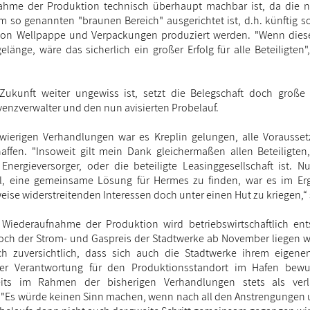
ahme der Produktion technisch überhaupt machbar ist, da die n
 so genannten "braunen Bereich" ausgerichtet ist, d.h. künftig so
 von Wellpappe und Verpackungen produziert werden. "Wenn dies
elänge, wäre das sicherlich ein großer Erfolg für alle Beteiligten
ukunft weiter ungewiss ist, setzt die Belegschaft doch große
lvenzverwalter und den nun avisierten Probelauf.
gwierigen Verhandlungen war es Kreplin gelungen, alle Vorausse
affen. "Insoweit gilt mein Dank gleichermaßen allen Beteiligte
 Energieversorger, oder die beteiligte Leasinggesellschaft ist. N
l, eine gemeinsame Lösung für Hermes zu finden, war es im Er
weise widerstreitenden Interessen doch unter einen Hut zu kriegen,“ 
ge Wiederaufnahme der Produktion wird betriebswirtschaftlich e
ch der Strom- und Gaspreis der Stadtwerke ab November liegen w
ch zuversichtlich, dass sich auch die Stadtwerke ihrem eigenen
er Verantwortung für den Produktionsstandort im Hafen bewu
its im Rahmen der bisherigen Verhandlungen stets als verlä
. "Es würde keinen Sinn machen, wenn nach all den Anstrengungen u