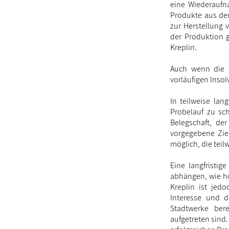
eine Wiederaufn
Produkte aus dem
zur Herstellung
der Produktion g
Kreplin.
Auch wenn die Z
vorläufigen Inso
In teilweise lan
Probelauf zu sch
Belegschaft, der
vorgegebene Zie
möglich, die teil
Eine langfristi
abhängen, wie ho
Kreplin ist jedo
Interesse und d
Stadtwerke bere
aufgetreten sind