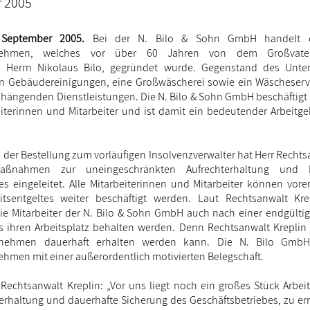
r 2005
 September 2005.
Bei der N. Bilo & Sohn GmbH handelt 
ernehmen, welches vor über 60 Jahren von dem Großvate
s, Herrn Nikolaus Bilo, gegründet wurde. Gegenstand des Unte
 Gebäudereinigungen, eine Großwäscherei sowie ein Wäscheservic
ngenden Dienstleistungen. Die N. Bilo & Sohn GmbH beschäftigt 
iterinnen und Mitarbeiter und ist damit ein bedeutender Arbeitge
 der Bestellung zum vorläufigen Insolvenzverwalter hat Herr Rechts
aßnahmen zur uneingeschränkten Aufrechterhaltung und F
es eingeleitet. Alle Mitarbeiterinnen und Mitarbeiter können vore
itsentgeltes weiter beschäftigt werden. Laut Rechtsanwalt Kre
ie Mitarbeiter der N. Bilo & Sohn GmbH auch nach einer endgülti
s ihren Arbeitsplatz behalten werden. Denn Rechtsanwalt Kreplin i
nehmen dauerhaft erhalten werden kann. Die N. Bilo GmbH
ehmen mit einer außerordentlich motivierten Belegschaft.
echtsanwalt Kreplin: „Vor uns liegt noch ein großes Stück Arbei
terhaltung und dauerhafte Sicherung des Geschäftsbetriebes, zu err