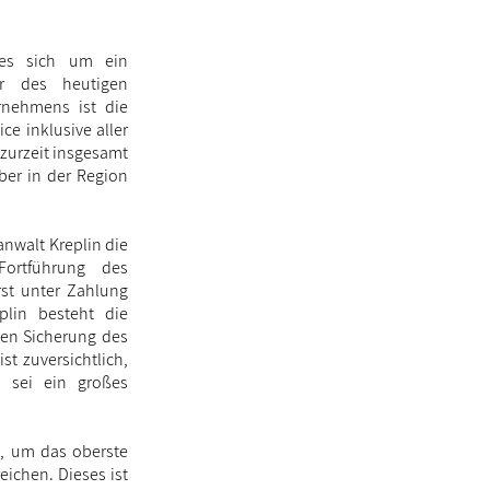
es sich um ein
r des heutigen
rnehmens ist die
e inklusive aller
zurzeit insgesamt
ber in der Region
anwalt Kreplin die
ortführung des
rst unter Zahlung
plin besteht die
gen Sicherung des
st zuversichtlich,
 sei ein großes
t, um das oberste
eichen. Dieses ist