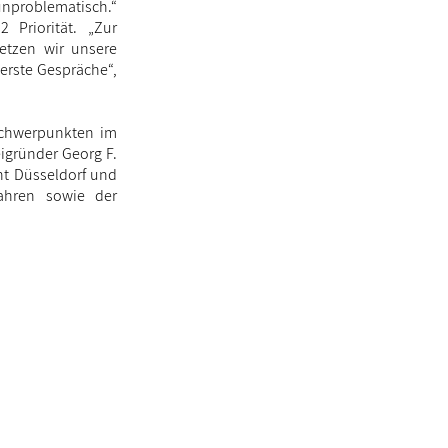
unproblematisch.“
 Priorität. „Zur
setzen wir unsere
 erste Gespräche“,
 Schwerpunkten im
eigründer Georg F.
ht Düsseldorf und
fahren sowie der