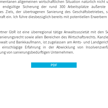
entanen allgemeinen wirtschaftlichen Situation natürlich nicht 
endgültige Sicherung der rund 300 Arbeitsplätze äußerste 2
des Ziels, der übertragenen Sanierung des Geschäftsbetriebes, 
aft ein. Ich führe diesbezüglich bereits mit potentiellen Erwerbern
rtner GbR ist eine überregional tätige Anwaltssozietät mit den
anierungsrecht sowie allen Bereichen des Wirtschaftsrechts. Kanzl
anwalt und Bankkaufmann, ist zugelassen am Amts- und Landgeric
 einschlägige Erfahrung in der Abwicklung von Insolvenzver
tung von sanierungsbedürftigen Unternehmen.
PDF
Impressum
Datenschutz
Zertifikate