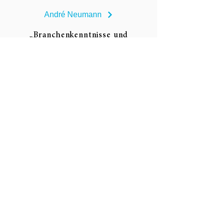
André Neumann
„Branchenkenntnisse und
jahrzehntelange Expertise in der
Sanierung sind unsere
Erfolgsmarker. Ein hoher
persönlicher Einsatz unseres
gesamten Teams zeichnet uns aus.“