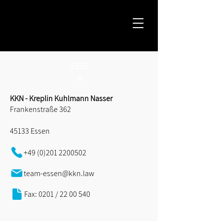
ESSE
N
KKN - Kreplin Kuhlmann Nasser
Frankenstraße 362
45133 Essen
+49 (0)201 2200502
team-essen@kkn.law
Fax: 0201 / 22 00 540