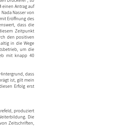
en Druckerei“, so
4 einen Antrag auf
in Nada Nasser von
 mit Eröffnung des
enswert, dass die
 diesem Zeitpunkt
rch den positiven
ltig in die Wege
tsbetrieb, um die
ieb mit knapp 40
Hintergrund, dass
ägt ist, gilt mein
iesen Erfolg erst
refeld, produziert
eiterbildung. Die
on Zeitschriften,