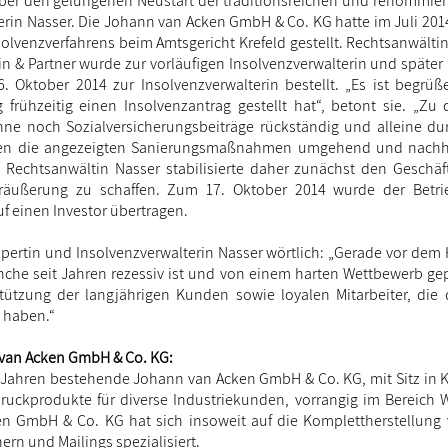
über den gelungenen Neustart der traditionsreichen und renommiert
erin Nasser. Die Johann van Acken GmbH & Co. KG hatte im Juli 201
solvenzverfahrens beim Amtsgericht Krefeld gestellt. Rechtsanwält
in & Partner wurde zur vorläufigen Insolvenzverwalterin und später
. Oktober 2014 zur Insolvenzverwalterin bestellt. „Es ist begrüß
 frühzeitig einen Insolvenzantrag gestellt hat“, betont sie. „Zu
ne noch Sozialversicherungsbeiträge rückständig und alleine du
ten die angezeigten Sanierungsmaßnahmen umgehend und nachha
“ Rechtsanwältin Nasser stabilisierte daher zunächst den Geschäf
eräußerung zu schaffen. Zum 17. Oktober 2014 wurde der Betr
f einen Investor übertragen.
pertin und Insolvenzverwalterin Nasser wörtlich: „Gerade vor dem 
nche seit Jahren rezessiv ist und von einem harten Wettbewerb gepr
ützung der langjährigen Kunden sowie loyalen Mitarbeiter, die d
 haben.“
 van Acken GmbH & Co. KG:
0 Jahren bestehende Johann van Acken GmbH & Co. KG, mit Sitz in K
ruckprodukte für diverse Industriekunden, vorrangig im Bereich W
 GmbH & Co. KG hat sich insoweit auf die Komplettherstellung v
ern und Mailings spezialisiert.