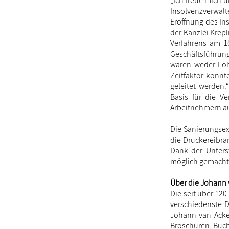
„Ich freue mich 
Insolvenzverwalt
Eröffnung des In
der Kanzlei Krepl
Verfahrens am 16
Geschäftsführung
waren weder Löh
Zeitfaktor konn
geleitet werden.
Basis für die V
Arbeitnehmern au
Die Sanierungsex
die Druckereibra
Dank der Unterst
möglich gemacht
Über die Johann
Die seit über 12
verschiedenste D
Johann van Acken
Broschüren, Büch